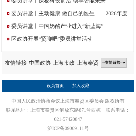
委员讲堂丨探秘科技前沿 畅享智能未来
委员讲堂丨主动健康 做自己的医生——2026年度
区政协“贤聊吧”委员讲堂开讲啦！
委员讲堂丨中国奶酪产业进入“新蓝海”
区政协开展“贤聊吧”委员讲堂活动
友情链接
中国政协
上海市政
上海奉贤
→
协
门户网站
设为首页
|
加入收藏
中国人民政治协商会议上海市奉贤区委员会 版权所有
联系地址：上海市奉贤区解放东路871号西栋 联系电话：
021-57420847
沪ICP备09069111号