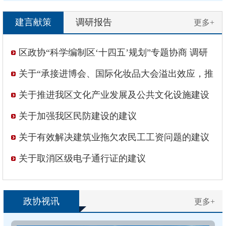
少数民族群众，又懂教育，能不能来
海湾旅游区少数民族联分会帮...
建言献策
调研报告
更多+
区政协“科学编制区‘十四五’规划”专题协商 调研
工作综述
关于“承接进博会、国际化妆品大会溢出效应，推
进‘东方美谷’建设”的意见和建议
关于推进我区文化产业发展及公共文化设施建设
的建议
关于加强我区民防建设的建议
关于有效解决建筑业拖欠农民工工资问题的建议
关于取消区级电子通行证的建议
政协视讯
更多+