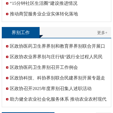
“15分钟社区生活圈”建设推进情况
推动商贸服务业企业实体转化落地
界别工作
更多+
区政协医药卫生界界别和教育界界别联合开展口
腔健康科普讲座
区政协农业界界别与庄行镇“践行全过程人民民
主”政协委员工作站开展联动协商活动
区政协医药卫生界别召开工作例会
区政协科技、科协界别联合民建界别开展专题走
访调研
区政协召开2025年度界别召集人述职活动
助力健全农业社会化服务体系 推动农业农村现代
化发展