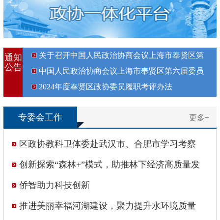
关于召开中国人民政治协商会议上海市奉贤区第
通知
公告
六届委员会第四次会议的决定
中国人民政治协商会议上海市奉贤区第六届委员
会增补委员名单
2024年度奉贤区政协委员履职考评办法
专委会工作
更多+
区政协教科卫体委赴武汉市、合肥市学习考察
创新探索“森林+”模式，助推林下经济高质量发
展
侨智助力科技创新
推进美丽幸福河湖建设，聚力提升水环境质量