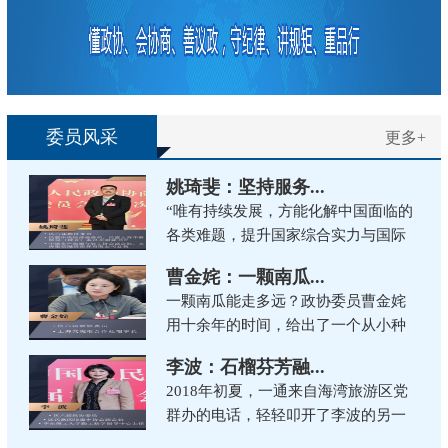
委员风采
更多+
姚琦斐：坚持服务...
“唯有持续发展，方能化解中国面临的
各类难题，提升国家综合实力与国际
竞争力，改善人民生活条件。”这是姚
曹金姹：一颗南瓜...
琦斐在委员荐书活动中，向全体委员
一颗南瓜能走多远？政协委员曹金姹
推荐《邓小平时代》一书时的感...
用十余年的时间，给出了一个从小种
子到大产业、从田间地头到世界舞台
李波：石榴芬芳融...
的生动答案。她以南瓜种子为起点，
2018年初夏，一通来自海湾旅游区党
铺开了一条科技兴农、履职为民的宽...
群办的电话，轻轻叩开了李波的另一
重人生。“李老师，我们了解到您既是