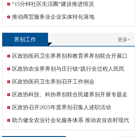
“15分钟社区生活圈”建设推进情况
推动商贸服务业企业实体转化落地
界别工作
更多+
区政协医药卫生界界别和教育界界别联合开展口
腔健康科普讲座
区政协农业界界别与庄行镇“践行全过程人民民
主”政协委员工作站开展联动协商活动
区政协医药卫生界别召开工作例会
区政协科技、科协界别联合民建界别开展专题走
访调研
区政协召开2025年度界别召集人述职活动
助力健全农业社会化服务体系 推动农业农村现代
化发展