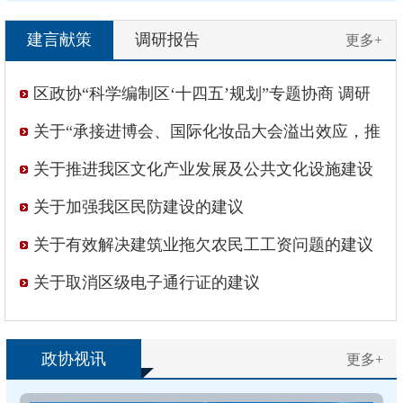
少数民族群众，又懂教育，能不能来
海湾旅游区少数民族联分会帮...
建言献策
调研报告
更多+
区政协“科学编制区‘十四五’规划”专题协商 调研
工作综述
关于“承接进博会、国际化妆品大会溢出效应，推
进‘东方美谷’建设”的意见和建议
关于推进我区文化产业发展及公共文化设施建设
的建议
关于加强我区民防建设的建议
关于有效解决建筑业拖欠农民工工资问题的建议
关于取消区级电子通行证的建议
政协视讯
更多+