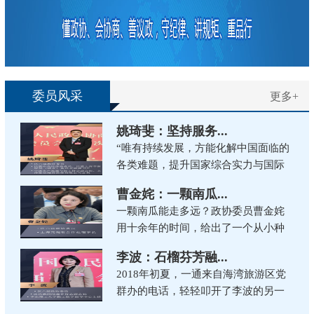
委员风采
更多+
姚琦斐：坚持服务...
“唯有持续发展，方能化解中国面临的
各类难题，提升国家综合实力与国际
竞争力，改善人民生活条件。”这是姚
曹金姹：一颗南瓜...
琦斐在委员荐书活动中，向全体委员
一颗南瓜能走多远？政协委员曹金姹
推荐《邓小平时代》一书时的感...
用十余年的时间，给出了一个从小种
子到大产业、从田间地头到世界舞台
李波：石榴芬芳融...
的生动答案。她以南瓜种子为起点，
2018年初夏，一通来自海湾旅游区党
铺开了一条科技兴农、履职为民的宽...
群办的电话，轻轻叩开了李波的另一
重人生。“李老师，我们了解到您既是