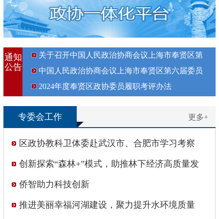
关于召开中国人民政治协商会议上海市奉贤区第
通知
公告
六届委员会第四次会议的决定
中国人民政治协商会议上海市奉贤区第六届委员
会增补委员名单
2024年度奉贤区政协委员履职考评办法
专委会工作
更多+
区政协教科卫体委赴武汉市、合肥市学习考察
创新探索“森林+”模式，助推林下经济高质量发
展
侨智助力科技创新
推进美丽幸福河湖建设，聚力提升水环境质量