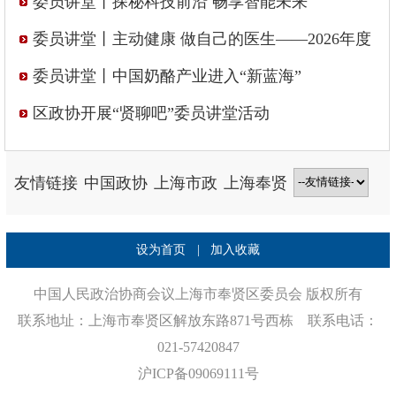
委员讲堂丨探秘科技前沿 畅享智能未来
委员讲堂丨主动健康 做自己的医生——2026年度
区政协“贤聊吧”委员讲堂开讲啦！
委员讲堂丨中国奶酪产业进入“新蓝海”
区政协开展“贤聊吧”委员讲堂活动
友情链接
中国政协
上海市政
上海奉贤
→
协
门户网站
设为首页
|
加入收藏
中国人民政治协商会议上海市奉贤区委员会 版权所有
联系地址：上海市奉贤区解放东路871号西栋 联系电话：
021-57420847
沪ICP备09069111号